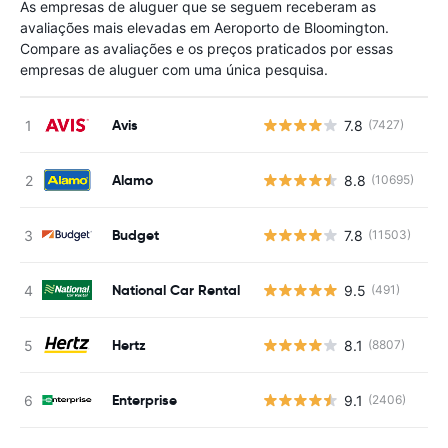
As empresas de aluguer que se seguem receberam as
avaliações mais elevadas em Aeroporto de Bloomington.
Compare as avaliações e os preços praticados por essas
empresas de aluguer com uma única pesquisa.
Avis
7.8
(7427)
N
Alamo
8.8
(10695)
N
Budget
7.8
(11503)
N
National Car Rental
9.5
(491)
N
Hertz
8.1
(8807)
N
Enterprise
9.1
(2406)
N