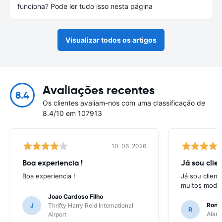
funciona? Pode ler tudo isso nesta página
Visualizar todos os artigos
Avaliações recentes
8.4
Os clientes avaliam-nos com uma classificação de
8.4/10 em 107913
10-06-2026
Boa experiencia !
Já sou clien
Boa experiencia !
Já sou client
muitos model
Joao Cardoso Filho
Ronni
J
Thrifty Harry Reid International
R
Alamo
Airport