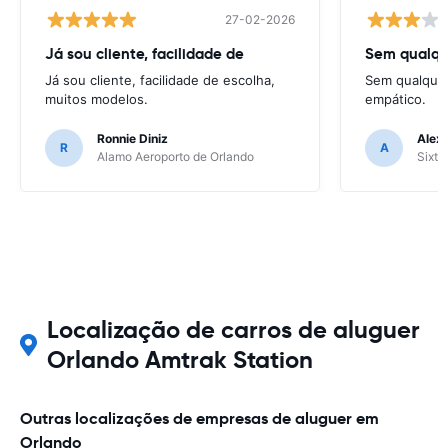
27-02-2026
Já sou cliente, facilidade de
Já sou cliente, facilidade de escolha,
Sem qualquer
muitos modelos.
empático.
Ronnie Diniz
Alex
R
A
Alamo Aeroporto de Orlando
Sixt 
Localização de carros de aluguer
Orlando Amtrak Station‎
Outras localizações de empresas de aluguer em
Orlando