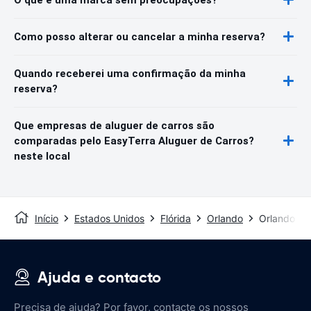
Como posso alterar ou cancelar a minha reserva?
Quando receberei uma confirmação da minha
reserva?
Que empresas de aluguer de carros são
comparadas pelo EasyTerra Aluguer de Carros?
neste local
Início
Estados Unidos
Flórida
Orlando
Orlando Amt
Ajuda e contacto
Precisa de ajuda? Por favor, contacte os nossos