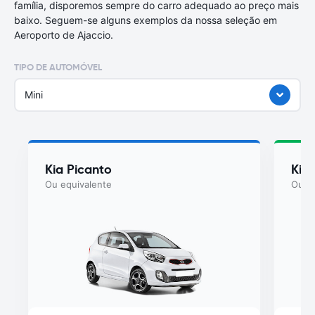
família, disporemos sempre do carro adequado ao preço mais
baixo. Seguem-se alguns exemplos da nossa seleção em
Aeroporto de Ajaccio.
TIPO DE AUTOMÓVEL
Mini
Kia Picanto
Kia
Ou equivalente
Ou eq