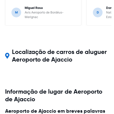
Miguel Rosa
Domi
M
Avis Aeroporto de Bordéus-
D
Natio
Merignac
Esta
Localização de carros de aluguer
Aeroporto de Ajaccio
Informação de lugar de Aeroporto
de Ajaccio
Aeroporto de Ajaccio em breves palavras