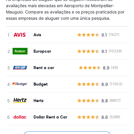
avaliações mais elevadas em Aeroporto de Montpellier-
Mauguio. Compare as avaliações e os preços praticados por
essas empresas de aluguer com uma única pesquisa.
Avis
9.1
(7427)
Europcar
9.1
(10239)
Rent a car
8.9
(49)
N
Budget
8.9
(11503)
Hertz
8.8
(8807)
Dollar Rent a Car
8.6
(5286)