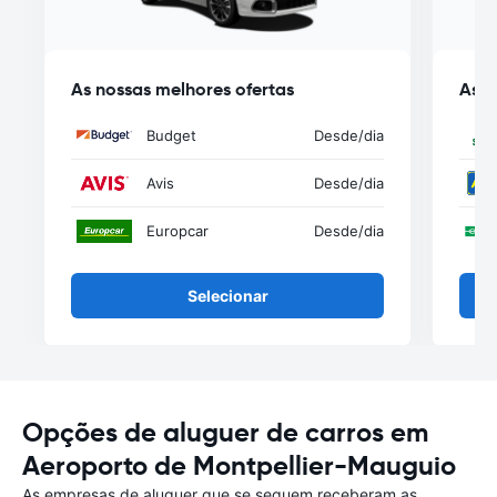
As nossas melhores ofertas
As n
Budget
Desde
/dia
Avis
Desde
/dia
Europcar
Desde
/dia
Selecionar
Opções de aluguer de carros em
Aeroporto de Montpellier-Mauguio
As empresas de aluguer que se seguem receberam as