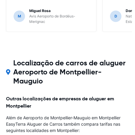
Miguel Rosa
Domi
M
Avis Aeroporto de Bordéus-
D
Natio
Merignac
Esta
Localização de carros de aluguer
Aeroporto de Montpellier-
Mauguio
Outras localizações de empresas de aluguer em
Montpellier
Além de Aeroporto de Montpellier-Mauguio em Montpellier
EasyTerra Aluguer de Carros também compara tarifas nas
seguintes localidades em Montpellier: