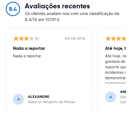
Avaliações recentes
8.4
Os clientes avaliam-nos com uma classificação de
8.4/10 em 107913
09-09-2019
Nada a reportar
Até hoje, t
Nada a reportar
Até hoje, te
gostaria de t
suporte quan
incidentes in
demonstrarem
compreensão 
resolve gran
AND
continua a se
ALEXANDRE
A
Green
A
de site para 
Abbycar Aeroporto de Atenas
Cefal
Se tiver mai
as empresas 
confesso, qu
ainda será as