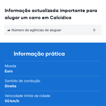
Informação actualizada importante para
alugar um carro em Calcídica
🚙 Número de agências de aluguer
0
Informação prática
Moeda
Euro
Sentido de condução
Direita
Velocidade limite da cidade
50 km/h