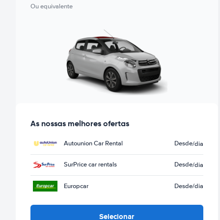
Ou equivalente
As nossas melhores ofertas
Autounion Car Rental
Desde
/dia
SurPrice car rentals
Desde
/dia
Europcar
Desde
/dia
Selecionar