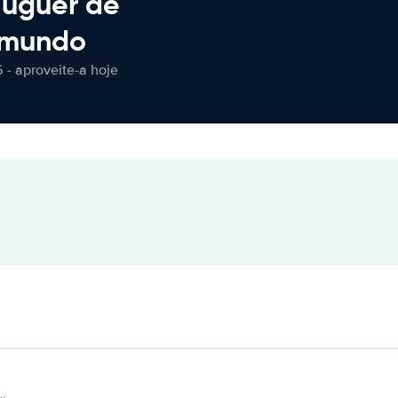
luguer de
 mundo
 - aproveite-a hoje