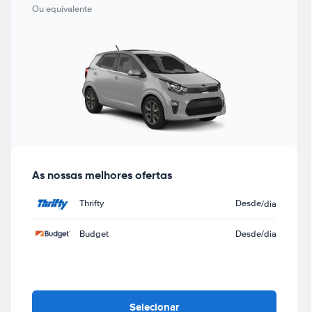
Ou equivalente
As nossas melhores ofertas
Thrifty
Desde
/dia
Budget
Desde
/dia
Selecionar