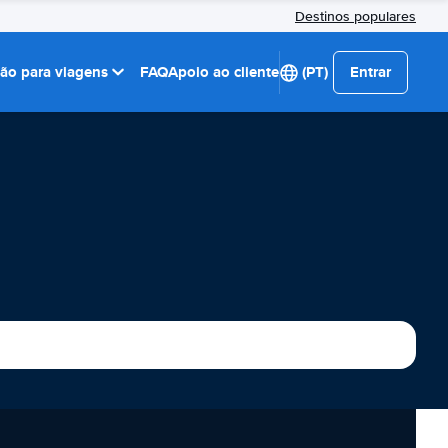
Destinos populares
ção para viagens
FAQ
Apoio ao cliente
(PT)
Entrar