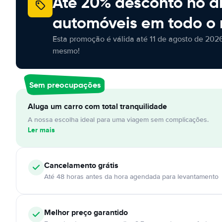
Até 20% desconto no a
automóveis em todo o
Esta promoção é válida até 11 de agosto de 2026
mesmo!
Sem preocupações
Aluga um carro com total tranquilidade
A nossa escolha ideal para uma viagem sem complicações.
Ler mais
Cancelamento
grátis
Até 48 horas antes da hora agendada para levantamento
Melhor preço garantido