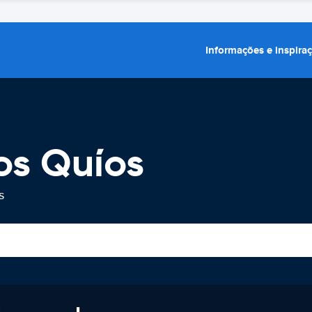
Informações e inspira
os Quíos
s