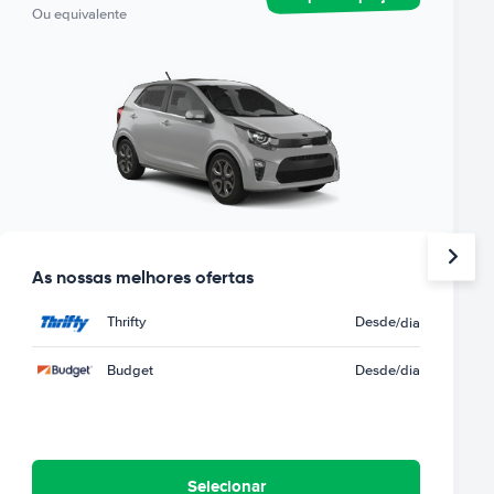
Ou equivalente
As nossas melhores ofertas
Thrifty
Desde
/dia
Budget
Desde
/dia
Selecionar