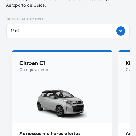
Aeroporto de Quíos.
TIPO DE AUTOMÓVEL
Mini
Citroen C1
Kia
Ou equivalente
Ou eq
As nossas melhores ofertas
As n