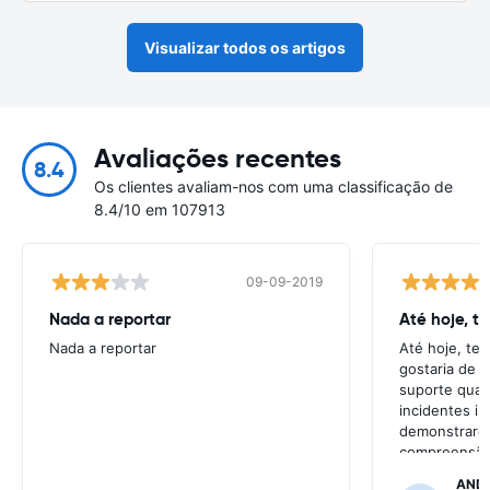
Visualizar todos os artigos
Avaliações recentes
8.4
Os clientes avaliam-nos com uma classificação de
8.4/10 em 107913
09-09-2019
Nada a reportar
Até hoje, t
Nada a reportar
Até hoje, te
gostaria de t
suporte quan
incidentes in
demonstrarem
compreensão 
resolve gran
AND