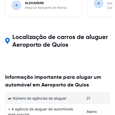
continua a se
ALEXANDRE
A
Green
A
de site para 
Abbycar Aeroporto de Atenas
Cefal
Se tiver mai
as empresas 
confesso, qu
ainda será as
Localização de carros de aluguer
Aeroporto de Quíos
Informação importante para alugar um
automóvel em Aeroporto de Quíos
🚙 Número de agências de aluguer
21
⭐ A agência de aluguer de automóveis
Alamo
mais popular