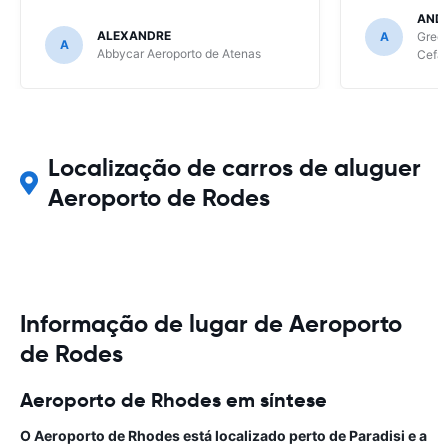
resolve gran
AND
continua a se
ALEXANDRE
A
Green
A
de site para 
Abbycar Aeroporto de Atenas
Cefal
Se tiver mai
as empresas 
confesso, qu
ainda será as
Localização de carros de aluguer
Aeroporto de Rodes
Informação de lugar de Aeroporto
de Rodes
Aeroporto de Rhodes em síntese
O Aeroporto de Rhodes está localizado perto de Paradisi e a