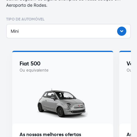
Aeroporto de Rodes.
TIPO DE AUTOMÓVEL
Mini
Fiat 500
Vol
Ou equivalente
Ou eq
As nossas melhores ofertas
As n