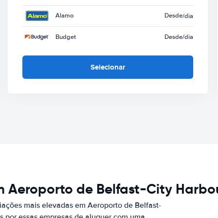
Alamo
Desde
/dia
Budget
Desde
/dia
Selecionar
 Aeroporto de Belfast-City Harbo
ações mais elevadas em Aeroporto de Belfast-
dos por essas empresas de aluguer com uma