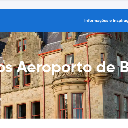
Informações e inspira
os Aeroporto de B
s
e