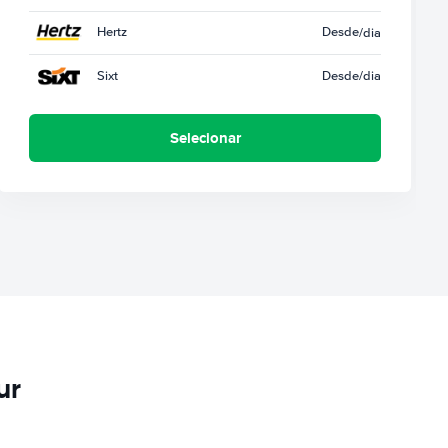
Hertz
Desde
/dia
Sixt
Desde
/dia
Selecionar
ur