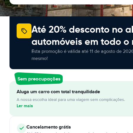
Até 20% desconto no a
automóveis em todo o
Esta promoção é válida até 11 de agosto de 2026
mesmo!
Sem preocupações
Aluga um carro com total tranquilidade
A nossa escolha ideal para uma viagem sem complicações.
Ler mais
Cancelamento
grátis