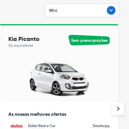
Mini
Kia Picanto
Sem preocupações
Ou equivalente
As nossas melhores ofertas
Dollar Rent a Car
Desde
/dia