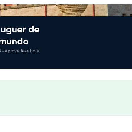
luguer de
 mundo
 - aproveite-a hoje