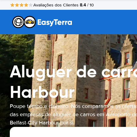
8.4
Avaliações dos Clientes
/ 10
Aluguer de carr
Harbour
Poupe tempo e dinheiro. Nós comparamos as oferta
das empresas de aluguer de carros em Aeroporto d
Belfast-City Harbour por si.