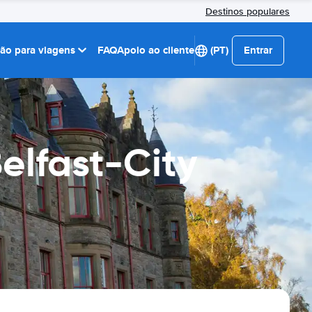
Destinos populares
ção para viagens
FAQ
Apoio ao cliente
(PT)
Entrar
elfast-City