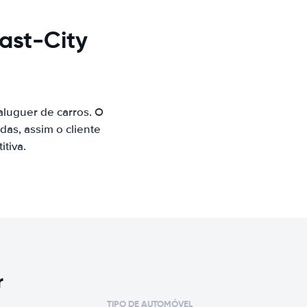
ast-City
luguer de carros. O
as, assim o cliente
tiva.
r
TIPO DE AUTOMÓVEL