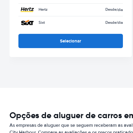
Hertz
Desde
/dia
Sixt
Desde
/dia
Selecionar
Opções de aluguer de carros em
As empresas de aluguer que se seguem receberam as avali
City Harbour. Compare as avaliações e os preços pratica