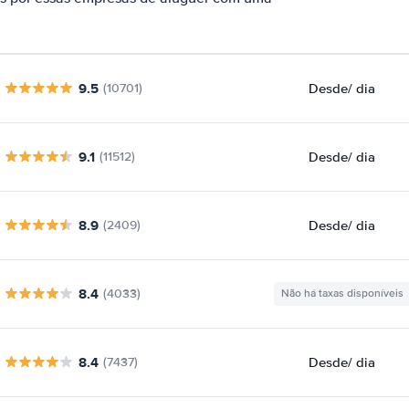
9.5
Desde
/ dia
(10701)
9.1
Desde
/ dia
(11512)
8.9
Desde
/ dia
(2409)
8.4
(4033)
Não há taxas disponíveis
8.4
Desde
/ dia
(7437)