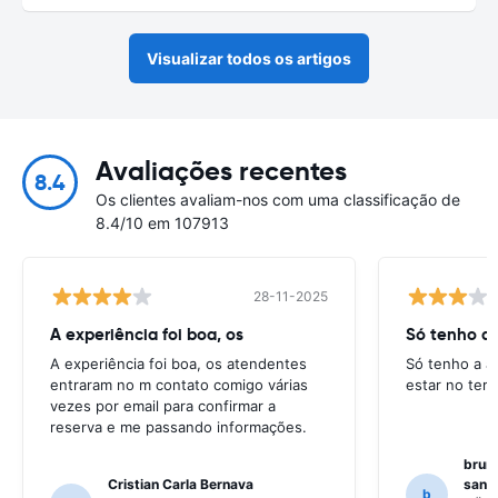
Visualizar todos os artigos
Avaliações recentes
8.4
Os clientes avaliam-nos com uma classificação de
8.4/10 em 107913
28-11-2025
A experiência foi boa, os
Só tenho a 
A experiência foi boa, os atendentes
Só tenho a a
entraram no m contato comigo várias
estar no ter
vezes por email para confirmar a
reserva e me passando informações.
bruno
Cristian Carla Bernava
santo
b