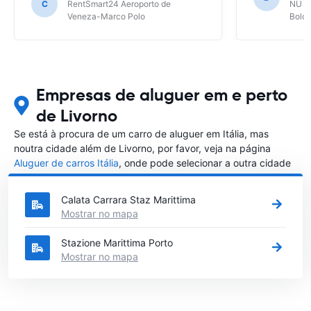
C
RentSmart24 Aeroporto de
NÜ Ca
Veneza-Marco Polo
Bolo
Empresas de aluguer em e perto
de Livorno
Se está à procura de um carro de aluguer em Itália, mas
noutra cidade além de Livorno, por favor, veja na página
Aluguer de carros Itália
, onde pode selecionar a outra cidade
em Itália que gostaria de alugar um carro
Calata Carrara Staz Marittima
Mostrar no mapa
Stazione Marittima Porto
Mostrar no mapa