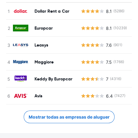
Dollar Rent a Car
8.1
(5286)
N
Europcar
8.1
(10239)
N
Leasys
7.6
(901)
N
Maggiore
7.5
(1766)
N
Keddy By Europcar
7
(4316)
N
Avis
6.4
(7427)
N
Mostrar todas as empresas de aluguer