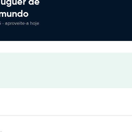
luguer de
 mundo
 - aproveite-a hoje