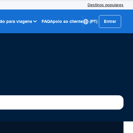
Destinos populares
ção para viagens
FAQ
Apoio ao cliente
(PT)
Entrar