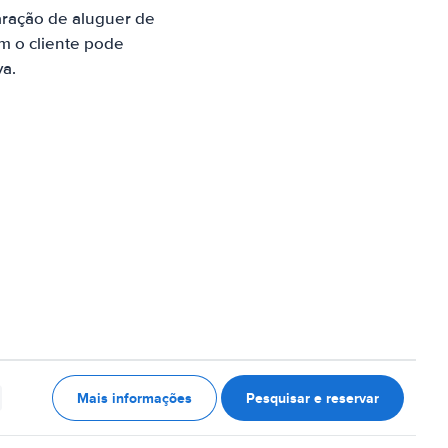
aração de aluguer de
m o cliente pode
va.
Mais informações
Pesquisar e reservar