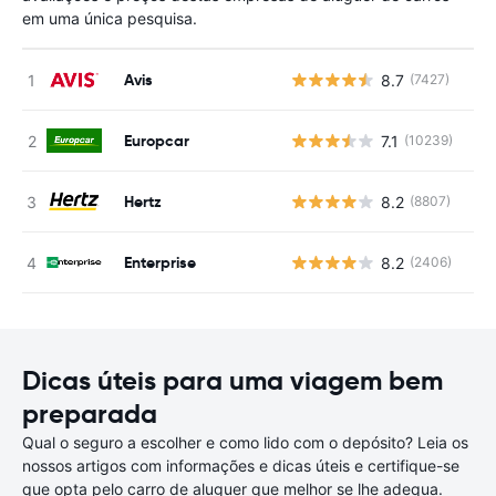
em uma única pesquisa.
Avis
8.7
(7427)
N
Europcar
7.1
(10239)
N
Hertz
8.2
(8807)
N
Enterprise
8.2
(2406)
N
Dicas úteis para uma viagem bem
preparada
Qual o seguro a escolher e como lido com o depósito? Leia os
nossos artigos com informações e dicas úteis e certifique-se
que opta pelo carro de aluguer que melhor se lhe adequa.