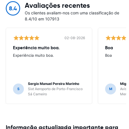
Avaliações recentes
8.4
Os clientes avaliam-nos com uma classificação de
8.4/10 em 107913
02-08-2026
Experiência muito boa.
Boa
Experiência muito boa.
Boa
Sergio Manuel Pereira Marinho
Migu
S
Sixt Aeroporto de Porto-Francisco
M
Avis 
Sá Carneiro
Meri
Informação actualizada importante para