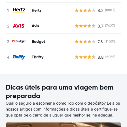
Hertz
8.2
(8807)
N
Avis
8.7
(7427)
N
Budget
7.8
(11503)
N
Thrifty
8.8
(6965)
N
Dicas úteis para uma viagem bem
preparada
Qual o seguro a escolher e como lido com o depósito? Leia os
nossos artigos com informações e dicas úteis e certifique-se
que opta pelo carro de aluguer que melhor se lhe adequa.