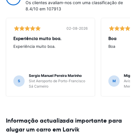
Os clientes avaliam-nos com uma classificação de
8.4/10 em 107913
02-08-2026
Experiência muito boa.
Boa
Experiência muito boa.
Boa
Sergio Manuel Pereira Marinho
Migu
S
Sixt Aeroporto de Porto-Francisco
M
Avis 
Sá Carneiro
Meri
Informação actualizada importante para
alugar um carro em Larvik