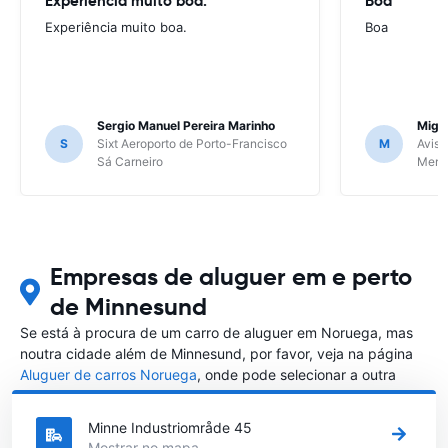
Experiência muito boa.
Boa
Experiência muito boa.
Boa
Sergio Manuel Pereira Marinho
Migu
S
Sixt Aeroporto de Porto-Francisco
M
Avis 
Sá Carneiro
Meri
Empresas de aluguer em e perto
de Minnesund
Se está à procura de um carro de aluguer em Noruega, mas
noutra cidade além de Minnesund, por favor, veja na página
Aluguer de carros Noruega
, onde pode selecionar a outra
cidade em Noruega que gostaria de alugar um carro
Minne Industriområde 45
Mostrar no mapa