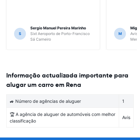
Sergio Manuel Pereira Marinho
Migu
S
Sixt Aeroporto de Porto-Francisco
M
Avis 
Sá Carneiro
Meri
Informação actualizada importante para
alugar um carro em Rena
🚙 Número de agências de aluguer
1
🏆 A agência de aluguer de automóveis com melhor
Avis
classificação