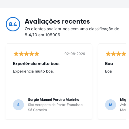
Avaliações recentes
8.4
Os clientes avaliam-nos com uma classificação de
8.4/10 em 108006
02-08-2026
Experiência muito boa.
Boa
Experiência muito boa.
Boa
Sergio Manuel Pereira Marinho
Migu
S
Sixt Aeroporto de Porto-Francisco
M
Avis 
Sá Carneiro
Meri