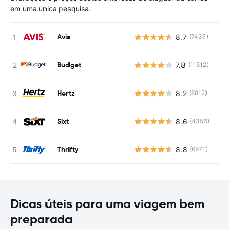
em uma única pesquisa.
Avis
8.7
(7437)
N
Budget
7.8
(11512)
N
Hertz
8.2
(8812)
N
Sixt
8.6
(4356)
N
Thrifty
8.8
(6971)
N
Dicas úteis para uma viagem bem
preparada