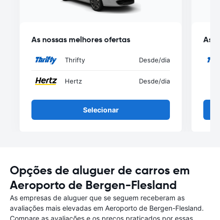
As nossas melhores ofertas
As n
Thrifty
Desde
/dia
Hertz
Desde
/dia
Selecionar
Opções de aluguer de carros em
Aeroporto de Bergen-Flesland
As empresas de aluguer que se seguem receberam as
avaliações mais elevadas em Aeroporto de Bergen-Flesland.
Compare as avaliações e os preços praticados por essas