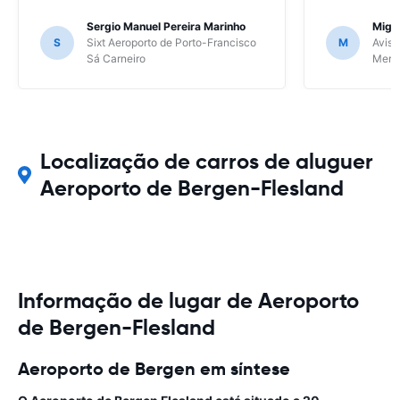
Sergio Manuel Pereira Marinho
Migu
S
Sixt Aeroporto de Porto-Francisco
M
Avis 
Sá Carneiro
Meri
Localização de carros de aluguer
Aeroporto de Bergen-Flesland
Informação de lugar de Aeroporto
de Bergen-Flesland
Aeroporto de Bergen em síntese