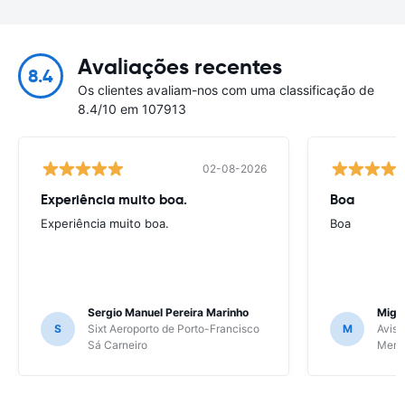
Avaliações recentes
8.4
Os clientes avaliam-nos com uma classificação de
8.4/10 em 107913
02-08-2026
Experiência muito boa.
Boa
Experiência muito boa.
Boa
Sergio Manuel Pereira Marinho
Migu
S
Sixt Aeroporto de Porto-Francisco
M
Avis 
Sá Carneiro
Meri