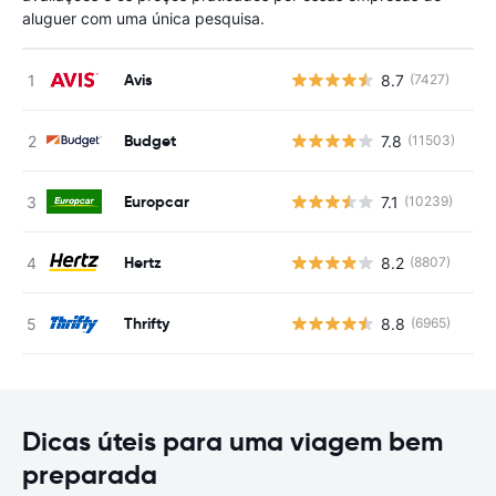
aluguer com uma única pesquisa.
Avis
8.7
(7427)
N
Budget
7.8
(11503)
N
Europcar
7.1
(10239)
N
Hertz
8.2
(8807)
N
Thrifty
8.8
(6965)
N
Dicas úteis para uma viagem bem
preparada