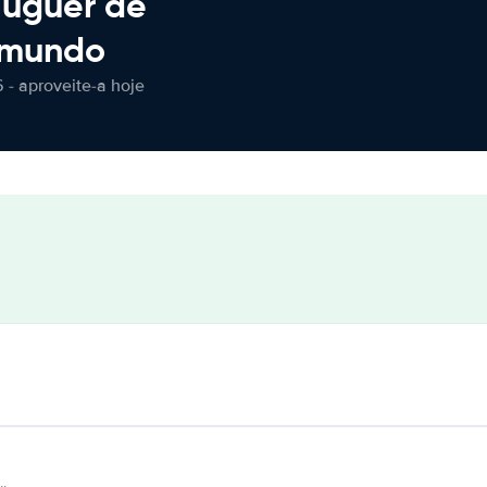
luguer de
 mundo
 - aproveite-a hoje