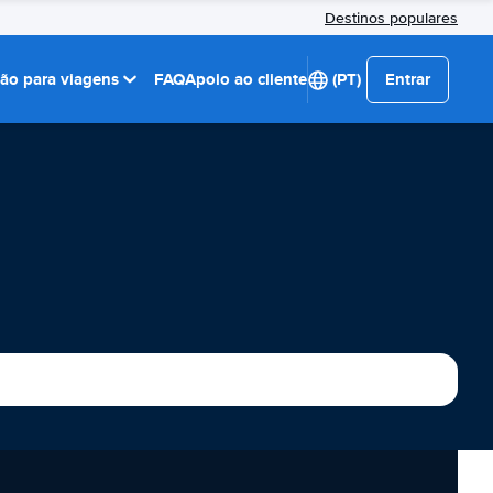
Destinos populares
ção para viagens
FAQ
Apoio ao cliente
(PT)
Entrar