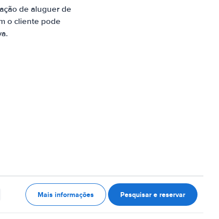
ração de aluguer de
m o cliente pode
va.
Mais informações
Pesquisar e reservar