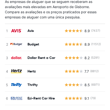
As empresas de aluguer que se seguem receberam as
avaliações mais elevadas em Aeroporto de Gisborne.
Compare as avaliações e os preços praticados por essas
empresas de aluguer com uma única pesquisa.
Avis
8.9
(7437)
N
Budget
8.9
(11512)
N
Dollar Rent a Car
8.2
(5291)
N
Hertz
7.7
(8812)
N
Thrifty
8.5
(6971)
N
Ezi-Rent Car Hire
9.1
(79)
N