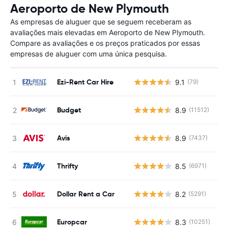
Aeroporto de New Plymouth
As empresas de aluguer que se seguem receberam as
avaliações mais elevadas em Aeroporto de New Plymouth.
Compare as avaliações e os preços praticados por essas
empresas de aluguer com uma única pesquisa.
Ezi-Rent Car Hire
9.1
(79)
N
Budget
8.9
(11512)
N
Avis
8.9
(7437)
N
Thrifty
8.5
(6971)
N
Dollar Rent a Car
8.2
(5291)
N
Europcar
8.3
(10251)
N