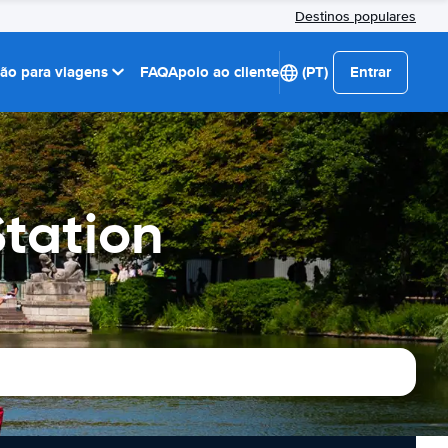
Destinos populares
ção para viagens
FAQ
Apoio ao cliente
(PT)
Entrar
Station