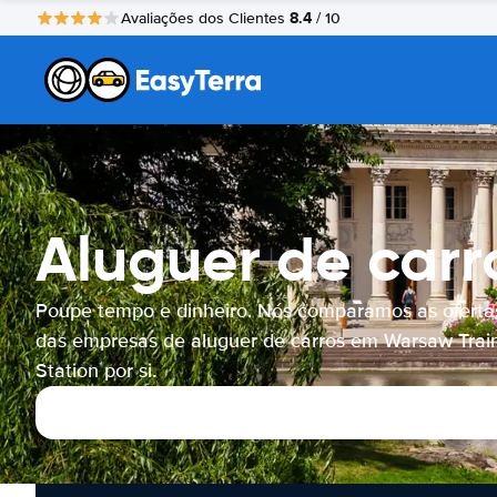
8.4
Avaliações dos Clientes
/ 10
Aluguer de carr
Poupe tempo e dinheiro. Nós comparamos as oferta
das empresas de aluguer de carros em Warsaw Trai
Station por si.