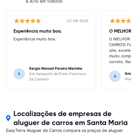
8.4/10 em 108006
02-08-2026
Experiência muito boa.
O MELHOR 
Experiência muito boa.
O MELHOR S
CARROS! Faci
site, excele
muito comple
correto. Re
Sergio Manuel Pereira Marinho
Andre
S
Sixt Aeroporto de Porto-Francisco
A
Gueri
Sá Carneiro
Localizações de empresas de
aluguer de carros em Santa Maria
EasyTerra Aluguer de Carros compara os preços de aluguer