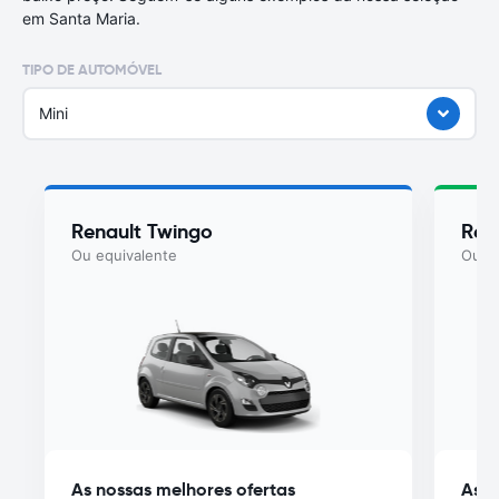
em Santa Maria.
TIPO DE AUTOMÓVEL
Mini
Renault Twingo
Ren
Ou equivalente
Ou eq
As nossas melhores ofertas
As n