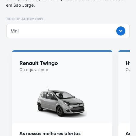
em São Jorge.
TIPO DE AUTOMÓVEL
Mini
Renault Twingo
Hyu
Ou equivalente
Ou eq
As nossas melhores ofertas
As n