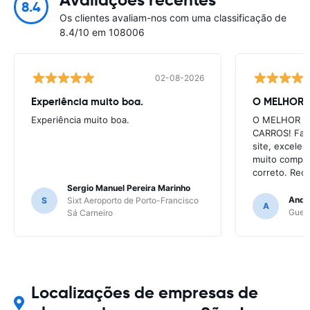
8.4
Os clientes avaliam-nos com uma classificação de
8.4/10 em 108006
02-08-2026
Experiência muito boa.
O MELHOR 
Experiência muito boa.
O MELHOR S
CARROS! Faci
site, excele
muito comple
correto. Re
Sergio Manuel Pereira Marinho
Andre
S
Sixt Aeroporto de Porto-Francisco
A
Gueri
Sá Carneiro
Localizações de empresas de