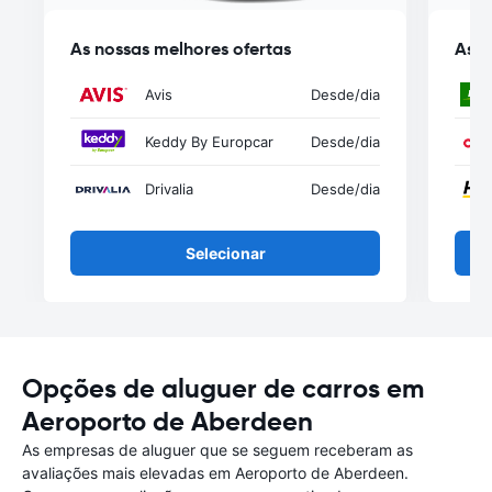
As nossas melhores ofertas
As n
Avis
Desde
/dia
Keddy By Europcar
Desde
/dia
Drivalia
Desde
/dia
Selecionar
Opções de aluguer de carros em
Aeroporto de Aberdeen
As empresas de aluguer que se seguem receberam as
avaliações mais elevadas em Aeroporto de Aberdeen.