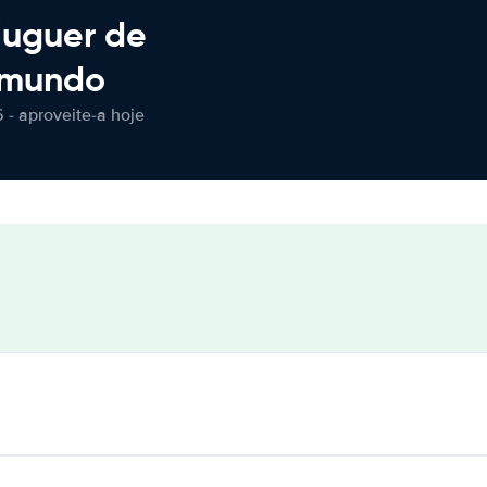
luguer de
 mundo
 - aproveite-a hoje