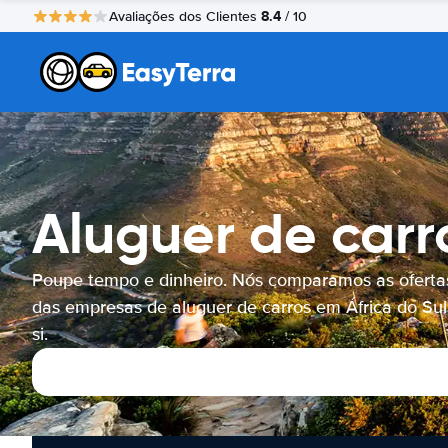
8.4
Avaliações dos Clientes
/ 10
Aluguer de carro
Poupe tempo e dinheiro. Nós comparamos as oferta
das empresas de aluguer de carros em África do Sul
si.