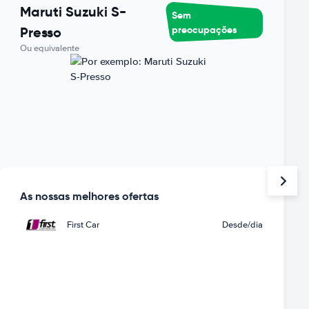
Maruti Suzuki S-
Sem
preocupações
Presso
Ou equivalente
As nossas melhores ofertas
First Car
Desde
/dia