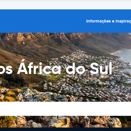
Informações e inspira
s África do Sul
s
 por