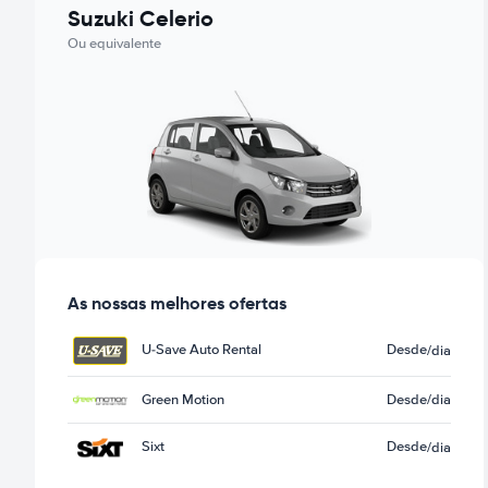
Suzuki Celerio
Ou equivalente
As nossas melhores ofertas
U-Save Auto Rental
Desde
/dia
Green Motion
Desde
/dia
Sixt
Desde
/dia