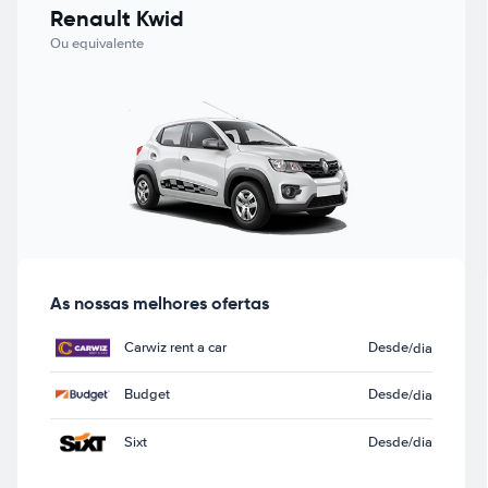
Renault Kwid
Ou equivalente
As nossas melhores ofertas
Carwiz rent a car
Desde
/dia
Budget
Desde
/dia
Sixt
Desde
/dia