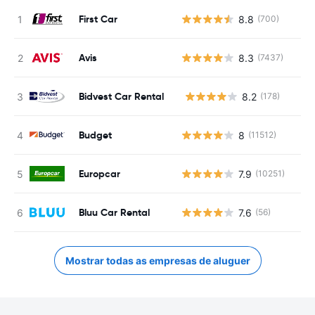
First Car
8.8
(700)
Avis
8.3
(7437)
Bidvest Car Rental
8.2
(178)
N
Budget
8
(11512)
Europcar
7.9
(10251)
Bluu Car Rental
7.6
(56)
Mostrar todas as empresas de aluguer