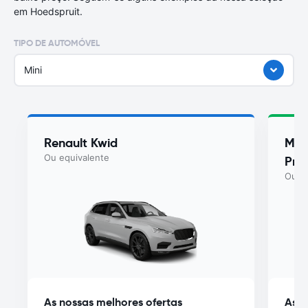
em Hoedspruit.
TIPO DE AUTOMÓVEL
Mini
Renault Kwid
Maru
Ou equivalente
Pre
Ou eq
As nossas melhores ofertas
As n