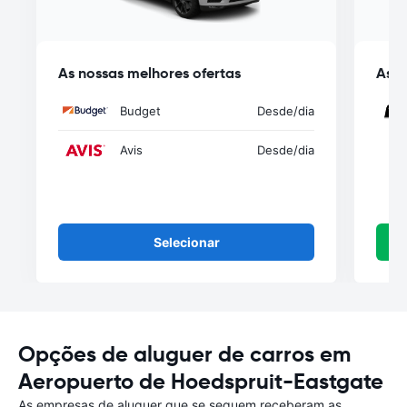
As nossas melhores ofertas
As n
Budget
Desde
/dia
Avis
Desde
/dia
Selecionar
Opções de aluguer de carros em
Aeropuerto de Hoedspruit-Eastgate
As empresas de aluguer que se seguem receberam as