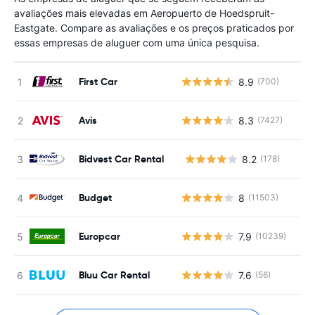
avaliações mais elevadas em Aeropuerto de Hoedspruit-
Eastgate. Compare as avaliações e os preços praticados por
essas empresas de aluguer com uma única pesquisa.
First Car
8.9
(700)
Avis
8.3
(7427)
Bidvest Car Rental
8.2
(178)
N
Budget
8
(11503)
Europcar
7.9
(10239)
Bluu Car Rental
7.6
(56)