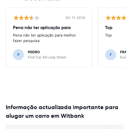
30-11-2019
Pena não ter aplicação para
Top
Pena não ter aplicação para melhor
Top
fazer pesquisa
PEDRO
FRAN
P
F
First Car 49 Loop Street
Europ
Informação actualizada importante para
alugar um carro em Witbank