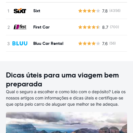
Sixt
7.8
(4356)
N
First Car
8.7
(700)
N
Bluu Car Rental
7.6
(56)
N
Dicas úteis para uma viagem bem
preparada
Qual o seguro a escolher e como lido com o depósito? Leia os
nossos artigos com informações e dicas úteis e certifique-se
que opta pelo carro de aluguer que melhor se lhe adequa.