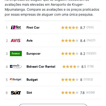
avaliações mais elevadas em Aeroporto de Kruger-
Mpumalanga. Compare as avaliações e os preços praticados
por essas empresas de aluguer com uma única pesquisa.
First Car
8.7
(700)
Avis
8.4
(7437)
Europcar
8.2
(10251)
Bidvest Car Rental
8.1
(178)
N
Budget
8
(11512)
Sixt
7.8
(4356)