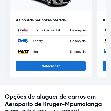
As nossas melhores ofertas
As n
FireFly Car Rental
Desde
/dia
Thrifty
Desde
/dia
Hertz
Desde
/dia
Selecionar
Opções de aluguer de carros em
Aeroporto de Kruger-Mpumalanga
As empresas de aluguer que se seguem receberam as