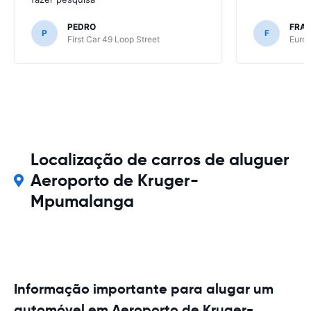
PEDRO
FRAN
P
F
First Car 49 Loop Street
Europ
Localização de carros de aluguer
Aeroporto de Kruger-
Mpumalanga
Informação importante para alugar um
automóvel em Aeroporto de Kruger-