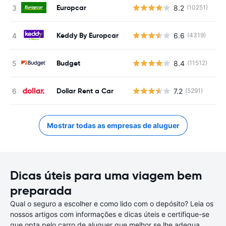
Europcar
8.2
(10251)
N
Keddy By Europcar
6.6
(4319)
N
Budget
8.4
(11512)
N
Dollar Rent a Car
7.2
(5291)
N
Mostrar todas as empresas de aluguer
Dicas úteis para uma viagem bem
preparada
Qual o seguro a escolher e como lido com o depósito? Leia os
nossos artigos com informações e dicas úteis e certifique-se
que opta pelo carro de aluguer que melhor se lhe adequa.