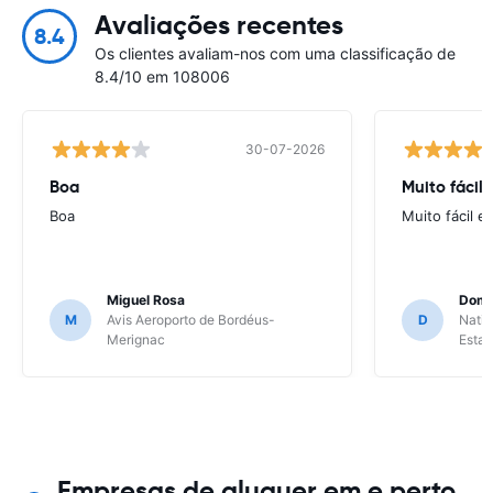
Avaliações recentes
8.4
Os clientes avaliam-nos com uma classificação de
8.4/10 em 108006
30-07-2026
Boa
Muito fácil
Boa
Muito fácil e
Miguel Rosa
Domi
M
Avis Aeroporto de Bordéus-
D
Natio
Merignac
Esta
Empresas de aluguer em e perto