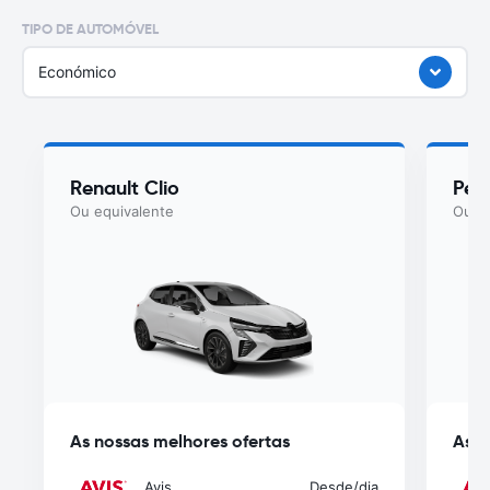
TIPO DE AUTOMÓVEL
Económico
Renault Clio
Peu
Ou equivalente
Ou eq
As nossas melhores ofertas
As n
Avis
Desde
/dia