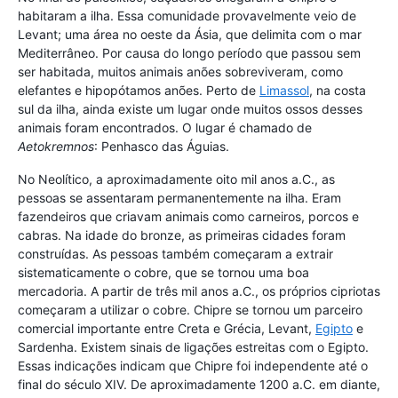
habitaram a ilha. Essa comunidade provavelmente veio de
Levant; uma área no oeste da Ásia, que delimita com o mar
Mediterrâneo. Por causa do longo período que passou sem
ser habitada, muitos animais anões sobreviveram, como
elefantes e hipopótamos anões. Perto de
Limassol
, na costa
sul da ilha, ainda existe um lugar onde muitos ossos desses
animais foram encontrados. O lugar é chamado de
Aetokremnos
: Penhasco das Águias.
No Neolítico, a aproximadamente oito mil anos a.C., as
pessoas se assentaram permanentemente na ilha. Eram
fazendeiros que criavam animais como carneiros, porcos e
cabras. Na idade do bronze, as primeiras cidades foram
construídas. As pessoas também começaram a extrair
sistematicamente o cobre, que se tornou uma boa
mercadoria. A partir de três mil anos a.C., os próprios cipriotas
começaram a utilizar o cobre. Chipre se tornou um parceiro
comercial importante entre Creta e Grécia, Levant,
Egipto
e
Sardenha. Existem sinais de ligações estreitas com o Egipto.
Essas indicações indicam que Chipre foi independente até o
final do século XIV. De aproximadamente 1200 a.C. em diante,