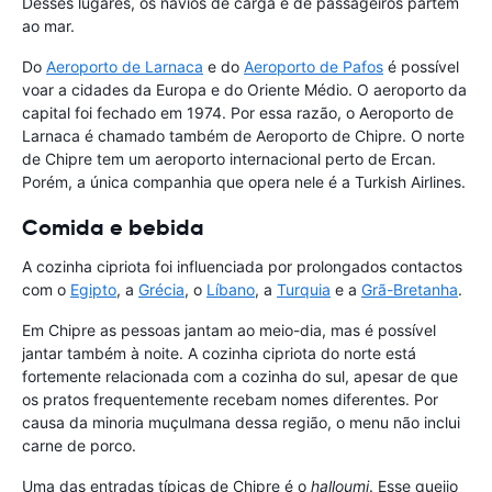
Desses lugares, os navios de carga e de passageiros partem
ao mar.
Do
Aeroporto de Larnaca
e do
Aeroporto de Pafos
é possível
voar a cidades da Europa e do Oriente Médio. O aeroporto da
capital foi fechado em 1974. Por essa razão, o Aeroporto de
Larnaca é chamado também de Aeroporto de Chipre. O norte
de Chipre tem um aeroporto internacional perto de Ercan.
Porém, a única companhia que opera nele é a Turkish Airlines.
Comida e bebida
A cozinha cipriota foi influenciada por prolongados contactos
com o
Egipto
, a
Grécia
, o
Líbano
, a
Turquia
e a
Grã-Bretanha
.
Em Chipre as pessoas jantam ao meio-dia, mas é possível
jantar também à noite. A cozinha cipriota do norte está
fortemente relacionada com a cozinha do sul, apesar de que
os pratos frequentemente recebam nomes diferentes. Por
causa da minoria muçulmana dessa região, o menu não inclui
carne de porco.
Uma das entradas típicas de Chipre é o
halloumi
. Esse queijo