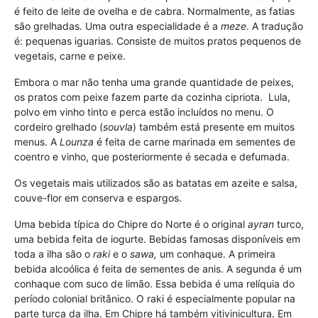
é feito de leite de ovelha e de cabra. Normalmente, as fatias
são grelhadas. Uma outra especialidade é a
meze
. A tradução
é: pequenas iguarias. Consiste de muitos pratos pequenos de
vegetais, carne e peixe.
Embora o mar não tenha uma grande quantidade de peixes,
os pratos com peixe fazem parte da cozinha cipriota. Lula,
polvo em vinho tinto e perca estão incluídos no menu. O
cordeiro grelhado (
souvla
) também está presente em muitos
menus. A
Lounza
é feita de carne marinada em sementes de
coentro e vinho, que posteriormente é secada e defumada.
Os vegetais mais utilizados são as batatas em azeite e salsa,
couve-flor em conserva e espargos.
Uma bebida típica do Chipre do Norte é o original
ayran
turco,
uma bebida feita de iogurte. Bebidas famosas disponíveis em
toda a ilha são o
raki
e o
sawa,
um conhaque. A primeira
bebida alcoólica é feita de sementes de anis. A segunda é um
conhaque com suco de limão. Essa bebida é uma relíquia do
período colonial britânico. O raki é especialmente popular na
parte turca da ilha. Em Chipre há também vitivinicultura. Em