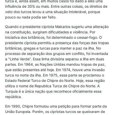
turca e, ainda assim, em muitos casos foi dado a eles uma
influência de 30% ou mais. Entre outras coisas, os direitos de
veto dos turcos levou a uma situação intolerável, porque
pouco ou nada podia ser feito.
Quando o presidente cipriota Makarios sugeriu uma alteração
na constituição, surgiram dificuldades e violência. Por
iniciativa dos britânicos, foi determinado o cessar-fogo. O
presidente cipriota permitiu a presença das forças das tropas
britânicas, gregas e turcas para manter a paz na ilha. No
processo de separação dos grupos em conflito, foi inventada
a "Linha Verde". Essa linha divisória separou a ilha em duas
partes. Em 1964, as Nações Unidas mandou tropas de paz,
que estão presentes até hoje. Em 1974, houve uma invasão
turca no norte da ilha. Em 1975, essa parte se proclamou o
Estado Federal Turco de Chipre do Norte. Hoje, essa região
utiliza o nome de Republica Turca de Chipre do Norte. A
Turquia é a única nação que reconhece oficialmente essa
república.
Em 1990, Chipre formulou uma petição para formar parte da
União Europeia. Porém, os cipriotas turcos se queixaram de