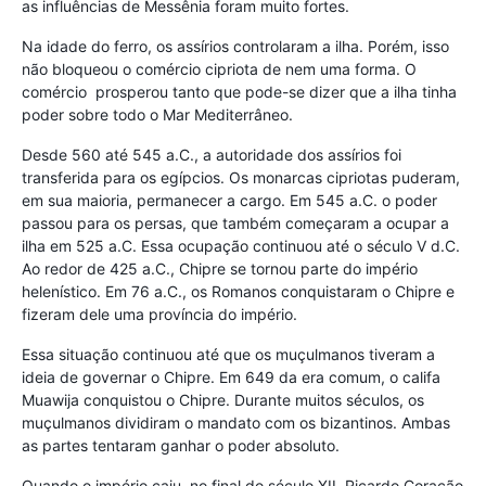
as influências de Messênia foram muito fortes.
Na idade do ferro, os assírios controlaram a ilha. Porém, isso
não bloqueou o comércio cipriota de nem uma forma. O
comércio prosperou tanto que pode-se dizer que a ilha tinha
poder sobre todo o Mar Mediterrâneo.
Desde 560 até 545 a.C., a autoridade dos assírios foi
transferida para os egípcios. Os monarcas cipriotas puderam,
em sua maioria, permanecer a cargo. Em 545 a.C. o poder
passou para os persas, que também começaram a ocupar a
ilha em 525 a.C. Essa ocupação continuou até o século V d.C.
Ao redor de 425 a.C., Chipre se tornou parte do império
helenístico. Em 76 a.C., os Romanos conquistaram o Chipre e
fizeram dele uma província do império.
Essa situação continuou até que os muçulmanos tiveram a
ideia de governar o Chipre. Em 649 da era comum, o califa
Muawija conquistou o Chipre. Durante muitos séculos, os
muçulmanos dividiram o mandato com os bizantinos. Ambas
as partes tentaram ganhar o poder absoluto.
Quando o império caiu, no final do século XII, Ricardo Coração