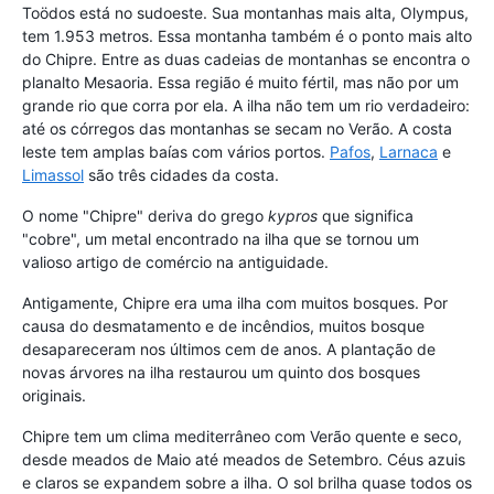
Toödos está no sudoeste. Sua montanhas mais alta, Olympus,
tem 1.953 metros. Essa montanha também é o ponto mais alto
do Chipre. Entre as duas cadeias de montanhas se encontra o
planalto Mesaoria. Essa região é muito fértil, mas não por um
grande rio que corra por ela. A ilha não tem um rio verdadeiro:
até os córregos das montanhas se secam no Verão. A costa
leste tem amplas baías com vários portos.
Pafos
,
Larnaca
e
Limassol
são três cidades da costa.
O nome "Chipre" deriva do grego
kypros
que significa
"cobre", um metal encontrado na ilha que se tornou um
valioso artigo de comércio na antiguidade.
Antigamente, Chipre era uma ilha com muitos bosques. Por
causa do desmatamento e de incêndios, muitos bosque
desapareceram nos últimos cem de anos. A plantação de
novas árvores na ilha restaurou um quinto dos bosques
originais.
Chipre tem um clima mediterrâneo com Verão quente e seco,
desde meados de Maio até meados de Setembro. Céus azuis
e claros se expandem sobre a ilha. O sol brilha quase todos os