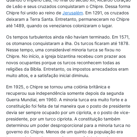
de Leão e seus cruzados conquistaram o Chipre. Dessa forma
Chipre foi unido ao reino de
Jerusalém
. Em 1291, os cruzados
deixaram a Terra Santa. Entretanto, permaneceram no Chipre
até 1489, quando os venezianos colonizaram o lugar.
Os tempos turbulentos ainda não haviam terminado. Em 1571,
os otomanos conquistaram a ilha. Os turcos ficaram até 1878.
Nesse tempo, uma considerável minoria turca se fixou no
Chipre. No início, a igreja bizantina recebeu com prazer aos
novos ocupantes porque os turcos reconhecem todas as
religiões da Bíblia. Entretanto, os impostos arrecadados eram
muito altos, e a satisfação inicial diminuiu.
Em 1925, o Chipre se tornou uma colónia britânica e
recuperou sua independência somente depois da segunda
Guerra Mundial, em 1960. A minoria turca era muito forte e a
constituição foi feita de tal maneira que o posto de presidente
devia ser sempre ocupado por um cipriota, e o posto de vice-
presidente, por um turco cipriota. A constituição também
determinou um poder desproporcional para a minoria turca no
governo do Chipre. Menos de um quinto da população era