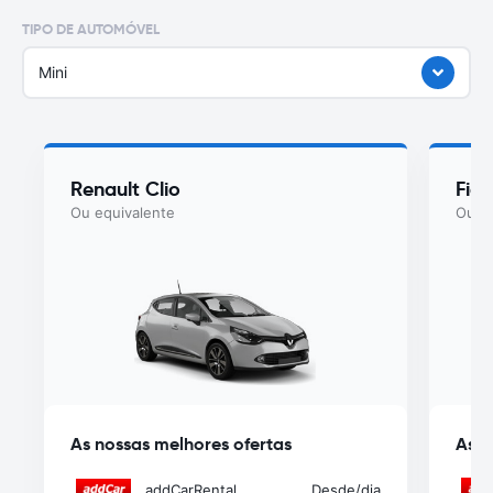
TIPO DE AUTOMÓVEL
Mini
Renault Clio
Fiat
Ou equivalente
Ou eq
As nossas melhores ofertas
As n
addCarRental
Desde
/dia