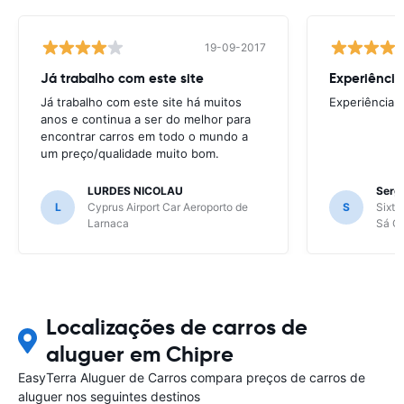
19-09-2017
Já trabalho com este site
Experiência
Já trabalho com este site há muitos
Experiência 
anos e continua a ser do melhor para
encontrar carros em todo o mundo a
um preço/qualidade muito bom.
LURDES NICOLAU
Sergi
L
Cyprus Airport Car Aeroporto de
S
Sixt 
Larnaca
Sá Ca
Localizações de carros de
aluguer em Chipre
EasyTerra Aluguer de Carros compara preços de carros de
aluguer nos seguintes destinos