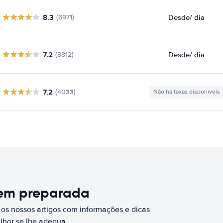
8.3
Desde
/ dia
(6971)
7.2
Desde
/ dia
(8812)
7.2
(4033)
Não há taxas disponíveis
bem preparada
 os nossos artigos com informações e dicas
elhor se lhe adequa.