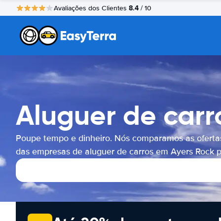
8.4
Avaliações dos Clientes
/ 10
Aluguer de carr
Poupe tempo e dinheiro. Nós comparamos as oferta
das empresas de aluguer de carros em Ayers Rock po