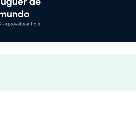
luguer de
 mundo
 - aproveite-a hoje