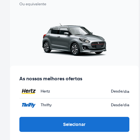
Ou equivalente
As nossas melhores ofertas
Hertz
Desde
/dia
Thrifty
Desde
/dia
Selecionar