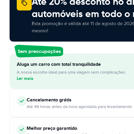
Até 20% desconto no a
automóveis em todo o
Esta promoção é válida até 11 de agosto de 2026
mesmo!
Sem preocupações
Aluga um carro com total tranquilidade
A nossa escolha ideal para uma viagem sem complicações.
Ler mais
Cancelamento
grátis
Até 48 horas antes da hora agendada para levantamento
Melhor preço garantido