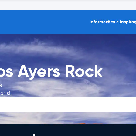
Informações e inspira
os Ayers Rock
s
r si.