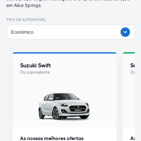
em Alice Springs.
TIPO DE AUTOMÓVEL
Económico
Suzuki Swift
Suzu
Ou equivalente
Ou eq
As nossas melhores ofertas
As n