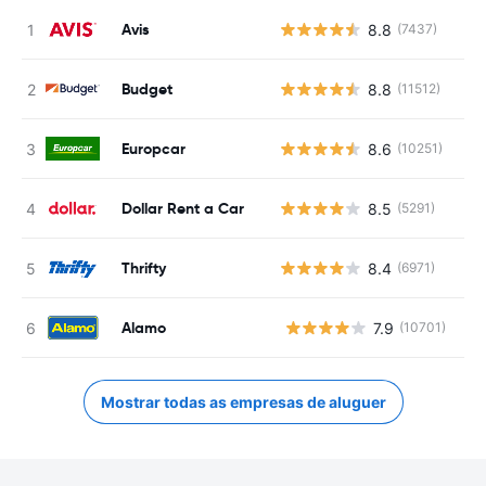
Avis
8.8
(7437)
Budget
8.8
(11512)
Europcar
8.6
(10251)
Dollar Rent a Car
8.5
(5291)
Thrifty
8.4
(6971)
Alamo
7.9
(10701)
N
Mostrar todas as empresas de aluguer