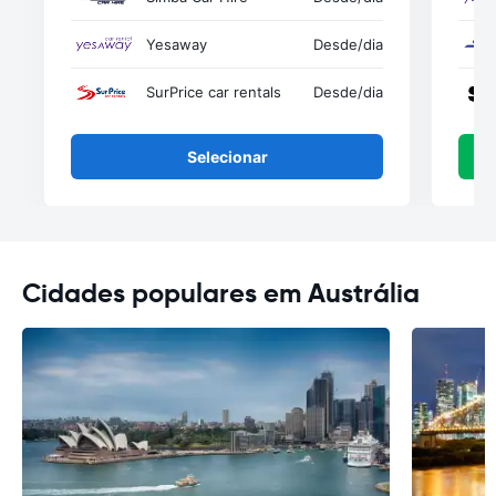
Yesaway
Desde
/dia
SurPrice car rentals
Desde
/dia
Selecionar
Cidades populares em Austrália