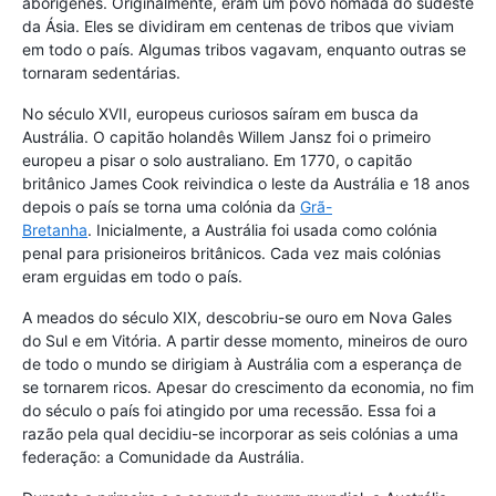
aborígenes. Originalmente, eram um povo nómada do sudeste
da Ásia. Eles se dividiram em centenas de tribos que viviam
em todo o país. Algumas tribos vagavam, enquanto outras se
tornaram sedentárias.
No século XVII, europeus curiosos saíram em busca da
Austrália. O capitão holandês Willem Jansz foi o primeiro
europeu a pisar o solo australiano. Em 1770, o capitão
britânico James Cook reivindica o leste da Austrália e 18 anos
depois o país se torna uma colónia da
Grã-
Bretanha
. Inicialmente, a Austrália foi usada como colónia
penal para prisioneiros britânicos. Cada vez mais colónias
eram erguidas em todo o país.
A meados do século XIX, descobriu-se ouro em Nova Gales
do Sul e em Vitória. A partir desse momento, mineiros de ouro
de todo o mundo se dirigiam à Austrália com a esperança de
se tornarem ricos. Apesar do crescimento da economia, no fim
do século o país foi atingido por uma recessão. Essa foi a
razão pela qual decidiu-se incorporar as seis colónias a uma
federação: a Comunidade da Austrália.