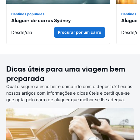
Destinos populares
Destinos p
Aluguer de carros Sydney
Aluguer
Desde
/dia
Procurar por um carro
Desde
/d
Dicas úteis para uma viagem bem
preparada
Qual o seguro a escolher e como lido com o depósito? Leia os
nossos artigos com informações e dicas úteis e certifique-se
que opta pelo carro de aluguer que melhor se lhe adequa.