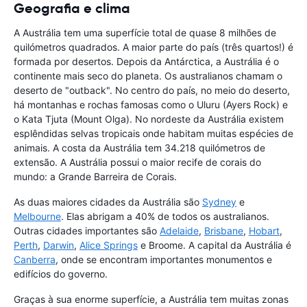
Geografia e clima
A Austrália tem uma superfície total de quase 8 milhões de
quilómetros quadrados. A maior parte do país (três quartos!) é
formada por desertos. Depois da Antárctica, a Austrália é o
continente mais seco do planeta. Os australianos chamam o
deserto de "outback". No centro do país, no meio do deserto,
há montanhas e rochas famosas como o Uluru (Ayers Rock) e
o Kata Tjuta (Mount Olga). No nordeste da Austrália existem
esplêndidas selvas tropicais onde habitam muitas espécies de
animais. A costa da Austrália tem 34.218 quilómetros de
extensão. A Austrália possui o maior recife de corais do
mundo: a Grande Barreira de Corais.
As duas maiores cidades da Austrália são
Sydney
e
Melbourne
. Elas abrigam a 40% de todos os australianos.
Outras cidades importantes são
Adelaide
,
Brisbane
,
Hobart
,
Perth
,
Darwin
,
Alice Springs
e Broome. A capital da Austrália é
Canberra
, onde se encontram importantes monumentos e
edifícios do governo.
Graças à sua enorme superfície, a Austrália tem muitas zonas