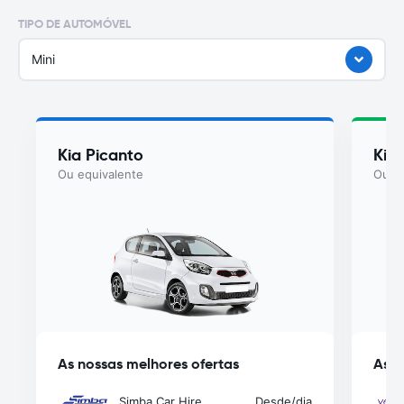
TIPO DE AUTOMÓVEL
Mini
Kia Picanto
Kia
Ou equivalente
Ou eq
As nossas melhores ofertas
As n
Simba Car Hire
Desde
/dia