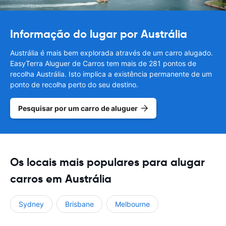
Informação do lugar por Austrália
Austrália é mais bem explorada através de um carro alugado.
EasyTerra Aluguer de Carros tem mais de 281 pontos de
recolha Austrália. Isto implica a existência permanente de um
ponto de recolha perto do seu destino.
Pesquisar por um carro de aluguer
Os locais mais populares para alugar
carros em Austrália
Sydney
Brisbane
Melbourne