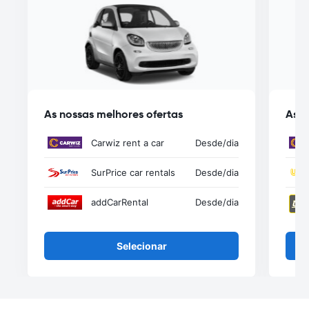
As nossas melhores ofertas
As n
Carwiz rent a car
Desde
/dia
SurPrice car rentals
Desde
/dia
addCarRental
Desde
/dia
Selecionar