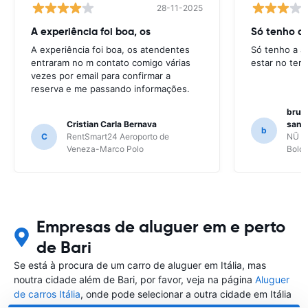
28-11-2025
A experiência foi boa, os
Só tenho a 
A experiência foi boa, os atendentes
Só tenho a a
entraram no m contato comigo várias
estar no ter
vezes por email para confirmar a
reserva e me passando informações.
bruno
Cristian Carla Bernava
santo
b
C
RentSmart24 Aeroporto de
NÜ Ca
Veneza-Marco Polo
Bolo
Empresas de aluguer em e perto
de Bari
Se está à procura de um carro de aluguer em Itália, mas
noutra cidade além de Bari, por favor, veja na página
Aluguer
de carros Itália
, onde pode selecionar a outra cidade em Itália