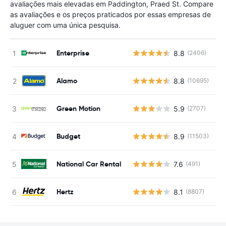
avaliações mais elevadas em Paddington, Praed St. Compare
as avaliações e os preços praticados por essas empresas de
aluguer com uma única pesquisa.
Enterprise
8.8
(2406)
N
Alamo
8.8
(10695)
N
Green Motion
5.9
(2707)
N
Budget
8.9
(11503)
N
National Car Rental
7.6
(491)
N
Hertz
8.1
(8807)
N