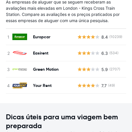
As empresas de aluguer que se seguem receberam as
avaliações mais elevadas em London - Kings Cross Train
Station. Compare as avaliações e os preços praticados por
essas empresas de aluguer com uma única pesquisa.
Europcar
8.4
(10239)
N
Easirent
6.3
(534)
N
Green Motion
5.9
(2707)
N
Your Rent
7.7
(49)
N
Dicas úteis para uma viagem bem
preparada