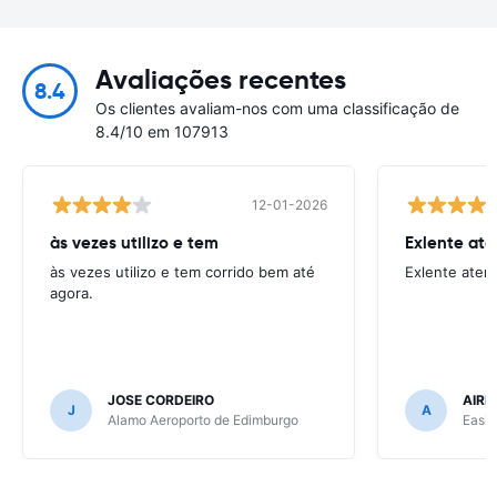
Avaliações recentes
8.4
Os clientes avaliam-nos com uma classificação de
8.4/10 em 107913
12-01-2026
às vezes utilizo e tem
Exlente at
às vezes utilizo e tem corrido bem até
Exlente aten
agora.
JOSE CORDEIRO
AIRE
J
A
Alamo Aeroporto de Edimburgo
Easir