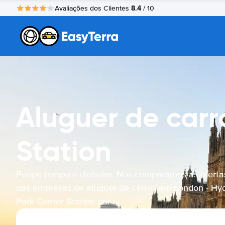
8.4
Avaliações dos Clientes
/ 10
Aluguer de carr
Station
Poupe tempo e dinheiro. Nós comparamos as oferta
das empresas de aluguer de carros em London - Hy
Park Corner Station por si.