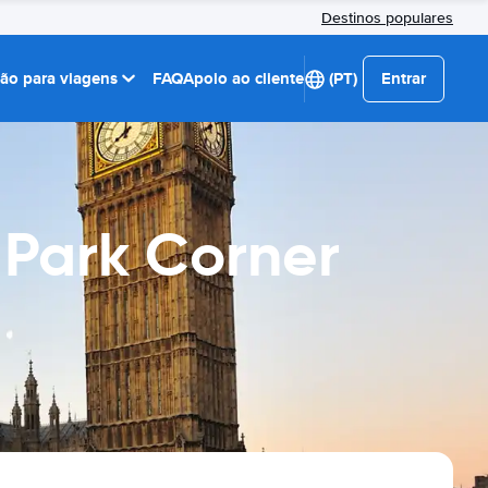
Destinos populares
ção para viagens
FAQ
Apoio ao cliente
(PT)
Entrar
 Park Corner