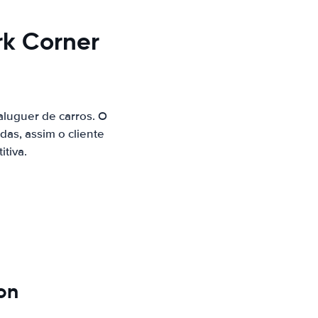
rk Corner
luguer de carros. O
as, assim o cliente
tiva.
on