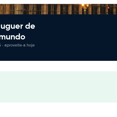
luguer de
 mundo
 - aproveite-a hoje