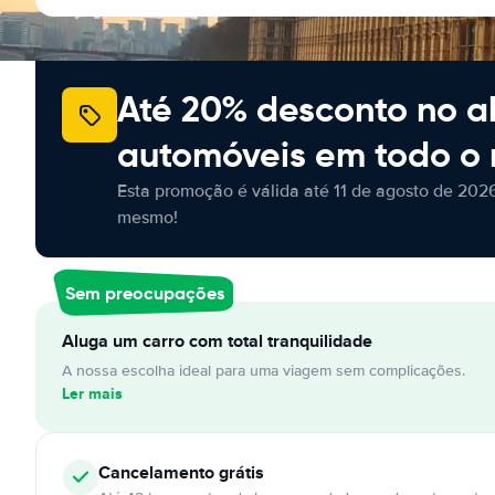
Até 20% desconto no a
automóveis em todo o
Esta promoção é válida até 11 de agosto de 2026
mesmo!
Sem preocupações
Aluga um carro com total tranquilidade
A nossa escolha ideal para uma viagem sem complicações.
Ler mais
Cancelamento
grátis