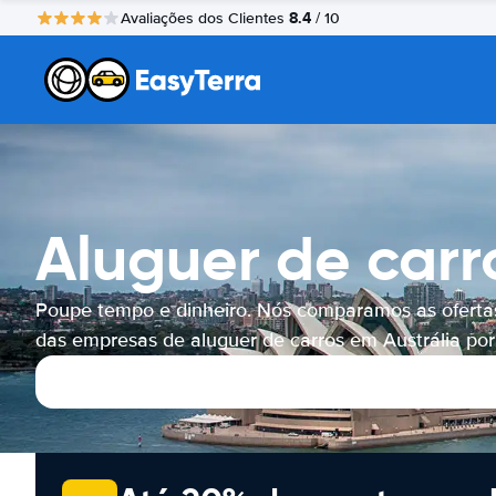
8.4
Avaliações dos Clientes
/ 10
Aluguer de carr
Poupe tempo e dinheiro. Nós comparamos as oferta
das empresas de aluguer de carros em Austrália por 