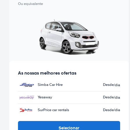
Ou equivalente
As nossas melhores ofertas
Simba Car Hire
Desde
/dia
Yesaway
Desde
/dia
SurPrice car rentals
Desde
/dia
Selecionar