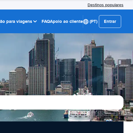
Destinos populares
ção para viagens
FAQ
Apoio ao cliente
(PT)
Entrar