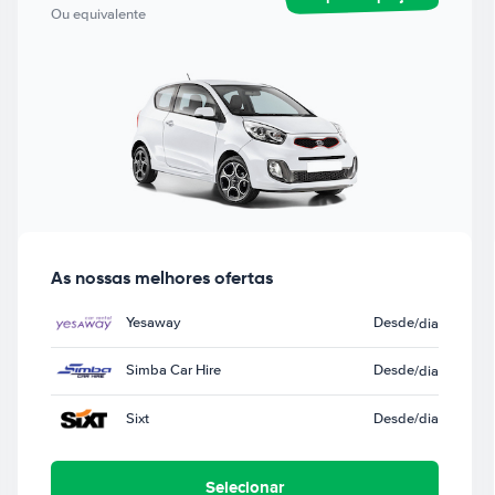
Ou equivalente
As nossas melhores ofertas
Yesaway
Desde
/dia
Simba Car Hire
Desde
/dia
Sixt
Desde
/dia
Selecionar