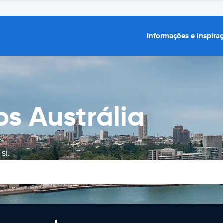
Informações e inspira
os Austrália
s
si.