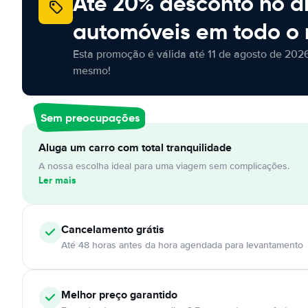
Até 20% desconto no a
automóveis em todo o
Esta promoção é válida até 11 de agosto de 2026
mesmo!
Sem preocupações
Aluga um carro com total tranquilidade
A nossa escolha ideal para uma viagem sem complicações.
Ler mais
Cancelamento
grátis
Até 48 horas antes da hora agendada para levantamento
Melhor preço garantido