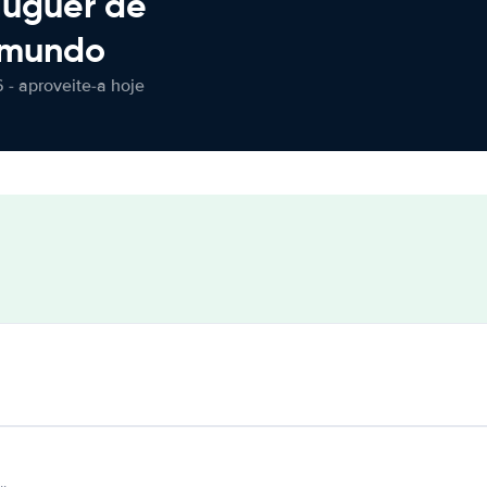
luguer de
 mundo
 - aproveite-a hoje