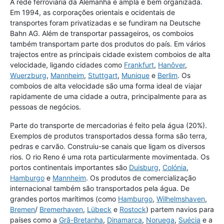
A rede ferroviária da Alemanha é ampla e bem organizada.
Em 1994, as corporações orientais e ocidentais de
transportes foram privatizadas e se fundiram na Deutsche
Bahn AG. Além de transportar passageiros, os comboios
também transportam parte dos produtos do país. Em vários
trajectos entre as principais cidade existem comboios de alta
velocidade, ligando cidades como
Frankfurt
,
Hanôver
,
Wuerzburg
,
Mannheim
,
Stuttgart
,
Munique
e
Berlim
. Os
comboios de alta velocidade são uma forma ideal de viajar
rapidamente de uma cidade a outra, principalmente para as
pessoas de negócios.
Parte do transporte de mercadorias é feito pela água (20%).
Exemplos de produtos transportados dessa forma são terra,
pedras e carvão. Construiu-se canais que ligam os diversos
rios. O rio Reno é uma rota particularmente movimentada. Os
portos continentais importantes são
Duisburg
,
Colónia
,
Hamburgo
e
Mannheim
. Os produtos de comercialização
internacional também são transportados pela água. De
grandes portos marítimos (como
Hamburgo
,
Wilhelmshaven
,
Bremen
/
Bremerhaven
,
Lübeck
e
Rostock
) partem navios para
países como a
Grã-Bretanha
,
Dinamarca
,
Noruega
,
Suécia
e a