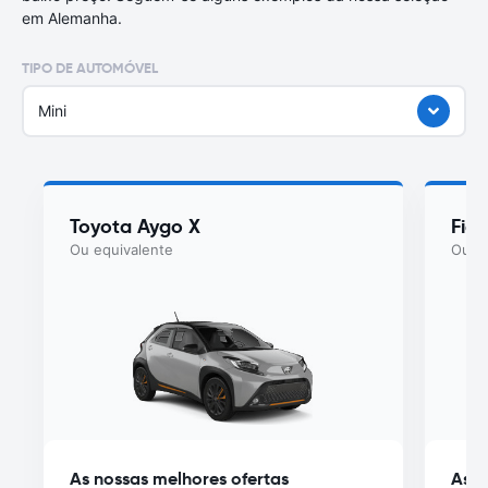
em Alemanha.
TIPO DE AUTOMÓVEL
Mini
Toyota Aygo X
Fiat
Ou equivalente
Ou eq
As nossas melhores ofertas
As n