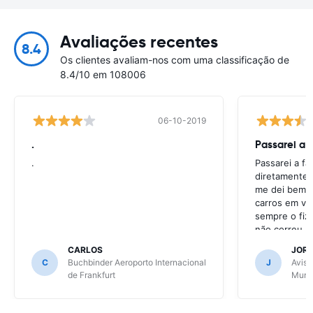
Avaliações recentes
8.4
Os clientes avaliam-nos com uma classificação de
8.4/10 em 108006
06-10-2019
.
Passarei a 
.
Passarei a f
diretamente 
me dei bem c
carros em va
sempre o fiz
não correu b
CARLOS
JOR
C
Buchbinder Aeroporto Internacional
J
Avis 
de Frankfurt
Muni