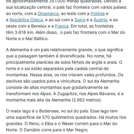
de aproximadamente 357.000 milhas quadradas. Devido à
sua localização central, o país faz fronteira com vários países:
ao norte, com a
Dinamarca
, ao leste com a
Polónia
e
a
República Checa
, e ao sul com a
Suíça
e a
Áustria
, e ao
oeste com a Benelux e a
França
. Em total, as fronteiras
têm 3.618 km. Além disso, o país faz fronteira com o Mar do
Norte e o Mar Báltico.
A Alemanha é um país relativamente grande, o que significa
que a paisagem também é diversificada. No norte, há
principalmente planícies de solos férteis de argila e areia. O
norte e o sul estão separados pela cadeia central de
montanhas. Nessa área, os rios criaram vales profundos. Os
declives são usados para a vinicultura. O sul da Alemanha
consiste de altas montanhas que gradativamente se
transformam nos Alpes. A Zugspitze, nos Alpes Bávaros, é a
montanha mais alta da Alemanha (2.962 metros).
O maior lago é o Bodensee, no sul do país. Esse lago tem
uma superfície de 570 quilómetros quadrados. Há muitos rios
grandes. O Reno, o Elba e o Weser correm para o Mar do
Norte. O Danúbio corre para o Mar Negro.