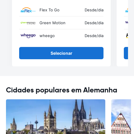
Flex To Go
Desde
/dia
Green Motion
Desde
/dia
wheego
Desde
/dia
Selecionar
Cidades populares em Alemanha