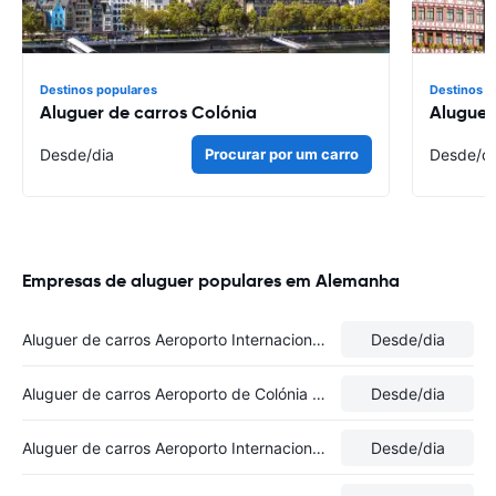
Destinos populares
Destinos p
Aluguer de carros Colónia
Aluguer
Desde
/dia
Procurar por um carro
Desde
/d
Empresas de aluguer populares em Alemanha
Aluguer de carros Aeroporto Internacional de Frankfurt
Desde
/dia
Aluguer de carros Aeroporto de Colónia Bonn
Desde
/dia
Aluguer de carros Aeroporto Internacional de Munique
Desde
/dia