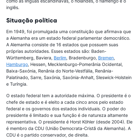
como as línguas escandinavas, o holandês, o flamengo e o
inglês.
Situação política
Em 1949, foi promulgada uma constituição que afirmava que
a Alemanha era um estado federal parlamentar democrático.
A Alemanha consiste de 16 estados que possuem suas
próprias autoridades. Esses estados são: Baden-
Württemberg, Baviera,
Berlim
, Bradenburgo,
Bremen
,
Hamburgo
, Hessen, Mecklenburgo-Pomerânia Ocidental,
Baixa-Saxónia, Renânia do Norte-Vestfália, Renânia-
Palatinado, Sarre, Saxónia, Saxónia-Anhalt, Sleswick-Holstein
e Turíngia.
O estado federal tem a autoridade máxima. O presidente é o
chefe de estado e é eleito a cada cinco anos pelo estado
federal e os governos dos estados individuais. O poder do
presidente é limitado e sua função é de natureza altamente
representativa. O presidente é Horst Köhler (desde 2004). Ele
é membro da CDU (União Democrata-Cristã da Alemanha). A
CDU é o partido conservador, de direita.