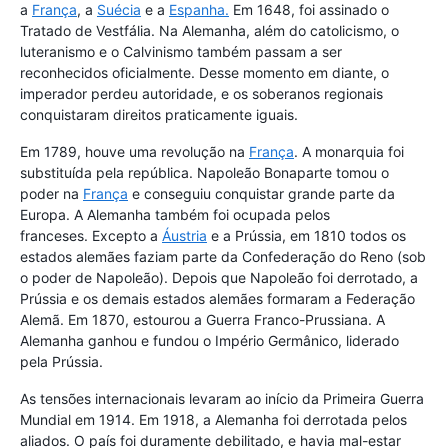
a
França
, a
Suécia
e a
Espanha.
Em 1648, foi assinado o
Tratado de Vestfália. Na Alemanha, além do catolicismo, o
luteranismo e o Calvinismo também passam a ser
reconhecidos oficialmente. Desse momento em diante, o
imperador perdeu autoridade, e os soberanos regionais
conquistaram direitos praticamente iguais.
Em 1789, houve uma revolução na
França
. A monarquia foi
substituída pela república. Napoleão Bonaparte tomou o
poder na
França
e conseguiu conquistar grande parte da
Europa. A Alemanha também foi ocupada pelos
franceses. Excepto a
Áustria
e a Prússia, em 1810 todos os
estados alemães faziam parte da Confederação do Reno (sob
o poder de Napoleão). Depois que Napoleão foi derrotado, a
Prússia e os demais estados alemães formaram a Federação
Alemã. Em 1870, estourou a Guerra Franco-Prussiana. A
Alemanha ganhou e fundou o Império Germânico, liderado
pela Prússia.
As tensões internacionais levaram ao início da Primeira Guerra
Mundial em 1914. Em 1918, a Alemanha foi derrotada pelos
aliados. O país foi duramente debilitado, e havia mal-estar